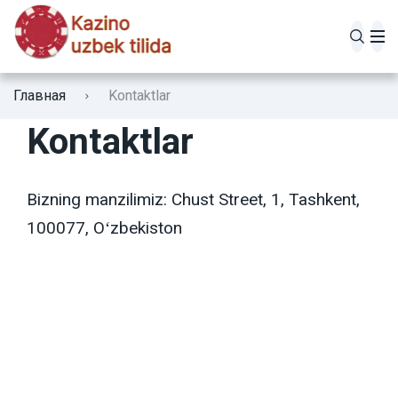
ROX
Главная
Kontaktlar
Oʻzbek
IRWIN
Kontaktlar
GIZBO
Русский
Bizning manzilimiz: Chust Street, 1, Tashkent,
Starda
100077, Oʻzbekiston
Fresh
IZZI
Legzo
Volna