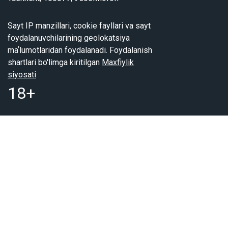
Sayt IP manzillari, cookie fayllari va sayt
foydalanuvchilarining geolokatsiya
maʼlumotlaridan foydalanadi. Foydalanish
shartlari bo'limga kiritilgan
Maxfiylik
siyosati
18+