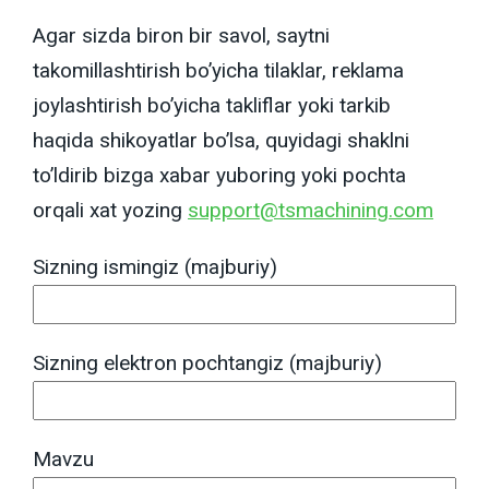
Agar sizda biron bir savol, saytni
takomillashtirish bo’yicha tilaklar, reklama
joylashtirish bo’yicha takliflar yoki tarkib
haqida shikoyatlar bo’lsa, quyidagi shaklni
to’ldirib bizga xabar yuboring yoki pochta
orqali xat yozing
support@
ts
machining.com
Sizning ismingiz (majburiy)
Sizning elektron pochtangiz (majburiy)
Mavzu